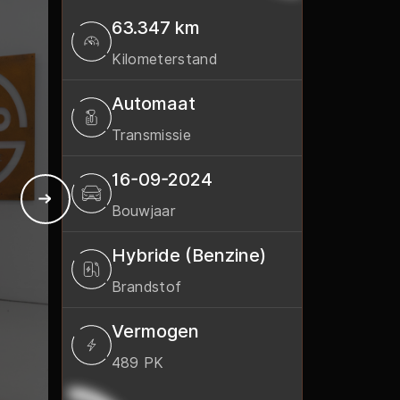
63.347 km
den
Kilometerstand
 18:00
Automaat
- 16:00
Transmissie
16-09-2024
Bouwjaar
Hybride (Benzine)
Brandstof
Vermogen
489 PK