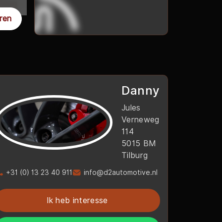
ren
Danny
Jules
Verneweg
114
5015 BM
Tilburg
+31 (0) 13 23 40 911
info@d2automotive.nl
Ik heb interesse