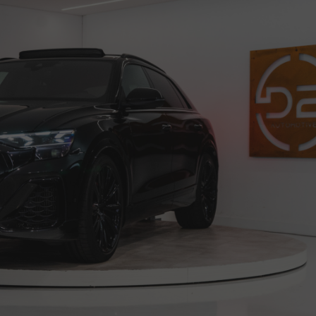
Contact
Adres
Openingstij
0) 13 23 40 911
Jules Verneweg 114
Ma - vr:
9:00 -
d2automotive.nl
5015 BM
Za:
10:00 
Tilburg