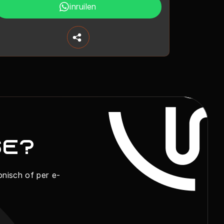
inruilen
se?
onisch of per e-