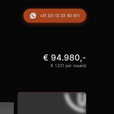
+31 (0) 13 23 40 911
€ 94.980,-
€ 1.321 per maand