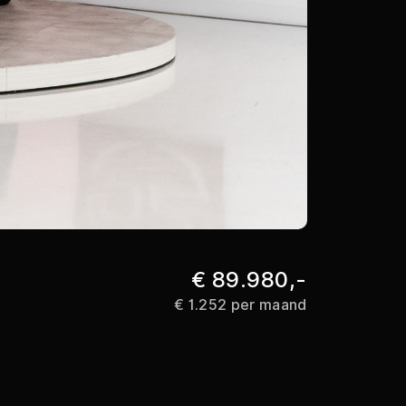
Audi Q
€ 89.980,-
€ 1.252 per maand
Sportback e-h
Pano | Sfeer 