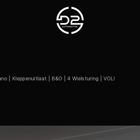
Collectie
Diensten
 | Kleppenuitlaat | B&O | 4 Wielsturing | VOL!
Werkplaats
Over ons
Verkocht
Contact