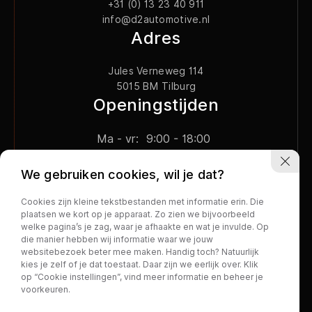
+31 (0) 13 23 40 911
info@d2automotive.nl
Adres
Jules Verneweg 114
5015 BM Tilburg
Openingstijden
Ma - vr:
9:00 - 18:00
Za:
10:00 - 16:00
We gebruiken cookies, wil je dat?
Cookies zijn kleine tekstbestanden met informatie erin. Die
plaatsen we kort op je apparaat. Zo zien we bijvoorbeeld
welke pagina’s je zag, waar je afhaakte en wat je invulde. Op
die manier hebben wij informatie waar we jouw
Privacy policy
websitebezoek beter mee maken. Handig toch? Natuurlijk
kies je zelf of je dat toestaat. Daar zijn we eerlijk over. Klik
op “Cookie instellingen”, vind meer informatie en beheer je
voorkeuren.