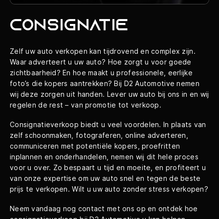
Contact
Consignatie
Contact
Zelf uw auto verkopen kan tijdrovend en complex zijn.
Waar adverteert u uw auto? Hoe zorgt u voor goede
+31 (0) 13 23 40 911
zichtbaarheid? En hoe maakt u professionele, eerlijke
info@d2automotive.nl
foto’s die kopers aantrekken? Bij D2 Automotive nemen
Adres
wij deze zorgen uit handen. Lever uw auto bij ons in en wij
regelen de rest – van promotie tot verkoop.
Jules Verneweg 114
Consignatieverkoop biedt u veel voordelen. In plaats van
5015 BM
zelf schoonmaken, fotograferen, online adverteren,
Tilburg
Openingstijden
communiceren met potentiële kopers, proefritten
inplannen en onderhandelen, nemen wij dit hele proces
voor u over. Zo bespaart u tijd en moeite, en profiteert u
Ma - vr:
9:00 - 18:00
van onze expertise om uw auto snel en tegen de beste
Za:
10:00 - 16:00
prijs te verkopen. Wilt u uw auto zonder stress verkopen?
Neem vandaag nog contact met ons op en ontdek hoe