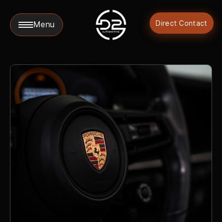
Direct Contact
Menu
Collectie
Diensten
Werkplaats
Over ons
Verkocht